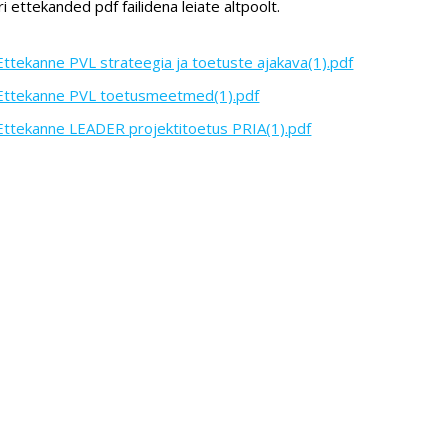
i ettekanded pdf failidena leiate altpoolt.
Ettekanne PVL strateegia ja toetuste ajakava(1).pdf
Ettekanne PVL toetusmeetmed(1).pdf
Ettekanne LEADER projektitoetus PRIA(1).pdf