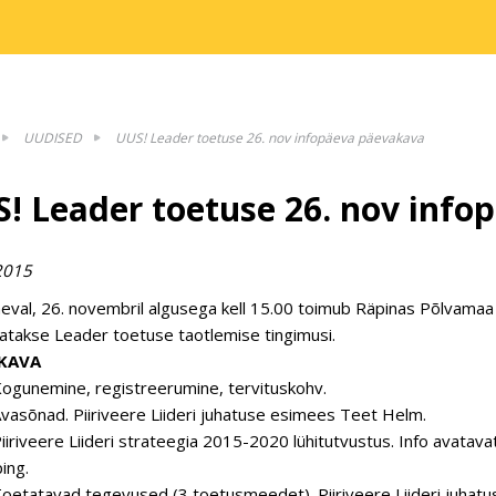
UUDISED
UUS! Leader toetuse 26. nov infopäeva päevakava
! Leader toetuse 26. nov inf
2015
eval, 26. novembril algusega kell 15.00 toimub Räpinas Põlvamaa k
atakse Leader toetuse taotlemise tingimusi.
KAVA
ogunemine, registreerumine, tervituskohv.
vasõnad. Piiriveere Liideri juhatuse esimees Teet Helm.
iiriveere Liideri strateegia 2015-2020 lühitutvustus. Info avatavat
ping.
oetatavad tegevused (3 toetusmeedet). Piiriveere Liideri juhatu