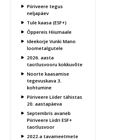
Piiriveere tegus
neljapäev
Tule kaasa (ESF+)
Õppereis Hiiumaale
Ideekorje Vunki Mano
loometalgutele
2026. aasta
taotlusvooru kokkuvõte
Noorte kaasamise
tegevuskava 3.
kohtumine
Piiriveere Liider tähistas
20. aastapäeva
Septembris avaneb
Piiriveere Liidri ESF+
taotlusvoor
2022.a tavameetmete