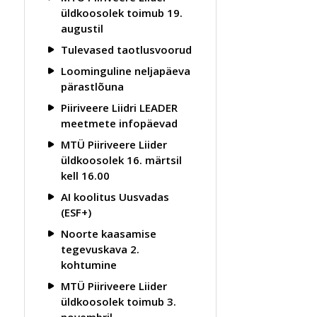
üldkoosolek toimub 19.
augustil
Tulevased taotlusvoorud
Loominguline neljapäeva
pärastlõuna
Piiriveere Liidri LEADER
meetmete infopäevad
MTÜ Piiriveere Liider
üldkoosolek 16. märtsil
kell 16.00
AI koolitus Uusvadas
(ESF+)
Noorte kaasamise
tegevuskava 2.
kohtumine
MTÜ Piiriveere Liider
üldkoosolek toimub 3.