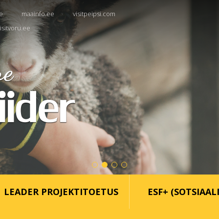
e
maainfo.ee
visitpeipsi.com
isitvoru.ee
LEADER PROJEKTITOETUS
ESF+ (SOTSIAAL