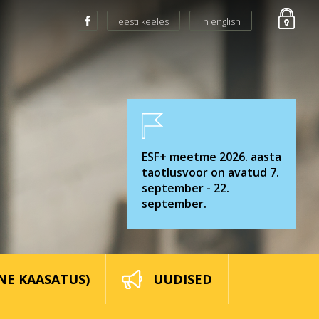
eesti keeles
in english
ESF+ meetme 2026. aasta
taotlusvoor on avatud 7.
september - 22.
september.
NE KAASATUS)
UUDISED