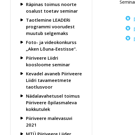
Seminar
Räpinas toimus noorte
osalust toetav seminar
Taotlemine LEADERi
programmi voorudest
muutub selgemaks
Foto- ja videokonkurss
„Aken Lõuna-Eestisse“.
Piiriveere Liidri
koosloome seminar
Kevadel avaneb Piiriveere
Liidri tavameetmete
taotlusvoor
Nädalavahetusel toimus
Piiriveere õpilasmaleva
kokkutulek
Piiriveere malevasuvi
2021
MTÜ Piiriveere Liider