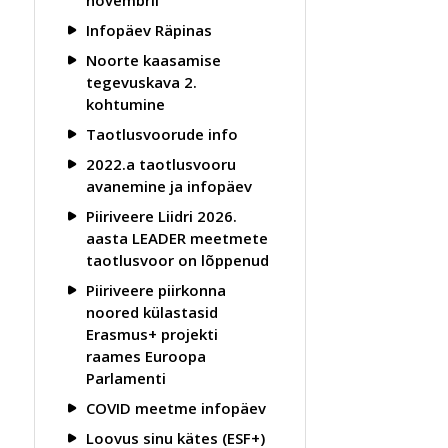
novembril
Infopäev Räpinas
Noorte kaasamise
tegevuskava 2.
kohtumine
Taotlusvoorude info
2022.a taotlusvooru
avanemine ja infopäev
Piiriveere Liidri 2026.
aasta LEADER meetmete
taotlusvoor on lõppenud
Piiriveere piirkonna
noored külastasid
Erasmus+ projekti
raames Euroopa
Parlamenti
COVID meetme infopäev
Loovus sinu kätes (ESF+)