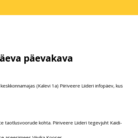
opäeva päevakava
eskkonnamajas (Kalevi 1a) Piiriveere Liideri infopäev, kus
e taotlusvoorude kohta. Piiriveere Liideri tegevjuht Kaidi-
se aseesimees Viivika Kooser.