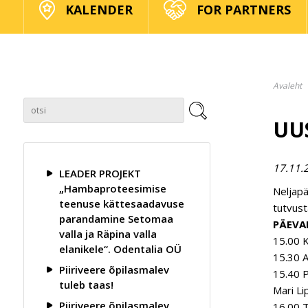
KALENDER
FOR PARTNERS
Avaleht
UUS
17.11.
LEADER PROJEKT
„Hambaproteesimise
Neljapä
teenuse kättesaadavuse
tutvust
parandamine Setomaa
PÄEVA
valla ja Räpina valla
15.00 K
elanikele“. Odentalia OÜ
15.30 A
Piiriveere õpilasmalev
15.40 P
tuleb taas!
Mari Li
Piiriveere õpilasmalev
16.00 T