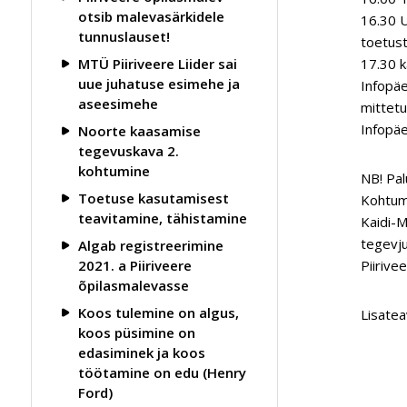
otsib malevasärkidele
16.30 U
tunnuslauset!
toetust
MTÜ Piiriveere Liider sai
17.30 k
uue juhatuse esimehe ja
Infopäe
aseesimehe
mittetu
Infopäe
Noorte kaasamise
tegevuskava 2.
kohtumine
NB! Pa
Toetuse kasutamisest
Kohtumi
teavitamine, tähistamine
Kaidi-M
tegevj
Algab registreerimine
2021. a Piiriveere
Piirive
õpilasmalevasse
Koos tulemine on algus,
Lisatea
koos püsimine on
edasiminek ja koos
töötamine on edu (Henry
Ford)