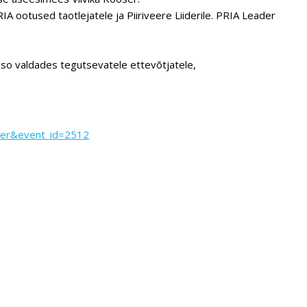
 ootused taotlejatele ja Piiriveere Liiderile. PRIA Leader
so valdades tegutsevatele ettevõtjatele,
nder&event_id=2512