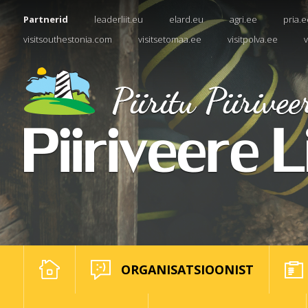
Partnerid
leaderliit.eu
elard.eu
agri.ee
pria.e
visitsouthestonia.com
visitsetomaa.ee
visitpolva.ee
v
ORGANISATSIOONIST