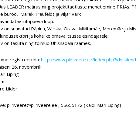
us LEADER määrus ning projektitaotluste menetlemine PRIAs. PRIA
e büroo, Marek Treufeldt ja Viljar Värk
avandatav infopäeva lõpp.
v on suunatud Räpina, Värska, Orava, Mikitamäe, Meremäe ja Mis
lundussektori ja kohalike omavalitsuste esindajatele.
v on tasuta ning toimub Ühisnädala raames.
lume registreeruda:
http://www.piiriveere.ee/index.php?id=kale
seni 26. novembril!
ari Liping
uht
ere Liider
ve: piiriveere@piiriveere.ee , 55655172 (Kaidi-Mari Liping)