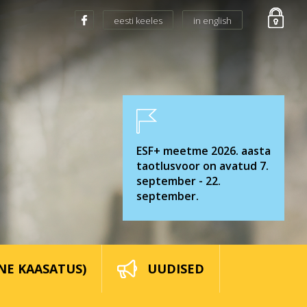
eesti keeles
in english
ESF+ meetme 2026. aasta
taotlusvoor on avatud 7.
september - 22.
september.
NE KAASATUS)
UUDISED