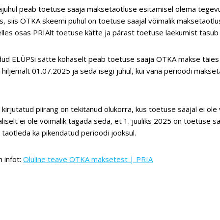
ajuhul peab toetuse saaja maksetaotluse esitamisel olema tegevu
s, siis OTKA skeemi puhul on toetuse saajal võimalik maksetaotlu
lles osas PRIAlt toetuse kätte ja pärast toetuse laekumist tasu
dud ELÜPSi sätte kohaselt peab toetuse saaja OTKA makse täies 
hiljemalt 01.07.2025 ja seda isegi juhul, kui vana perioodi maks
kirjutatud piirang on tekitanud olukorra, kus toetuse saajal ei o
aliselt ei ole võimalik tagada seda, et 1. juuliks 2025 on toetuse
taotleda ka pikendatud perioodi jooksul.
 infot:
Oluline teave OTKA maksetest | PRIA