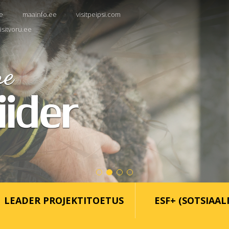
e
maainfo.ee
visitpeipsi.com
isitvoru.ee
LEADER PROJEKTITOETUS
ESF+ (SOTSIAAL