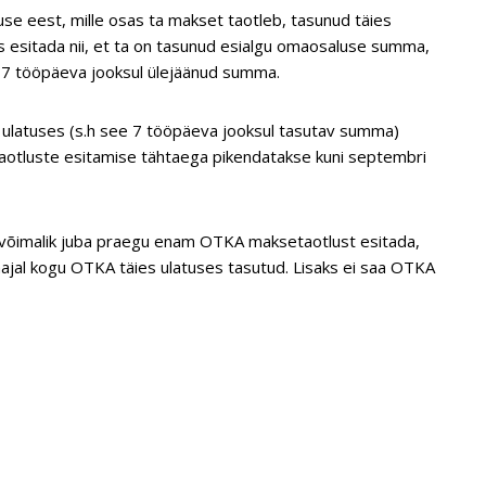
se eest, mille osas ta makset taotleb, tasunud täies
s esitada nii, et ta on tasunud esialgu omaosaluse summa,
b 7 tööpäeva jooksul ülejäänud summa.
ulatuses (s.h see 7 tööpäeva jooksul tasutav summa)
etaotluste esitamise tähtaega pikendatakse kuni septembri
le võimalik juba praegu enam OTKA maksetaotlust esitada,
 saajal kogu OTKA täies ulatuses tasutud. Lisaks ei saa OTKA