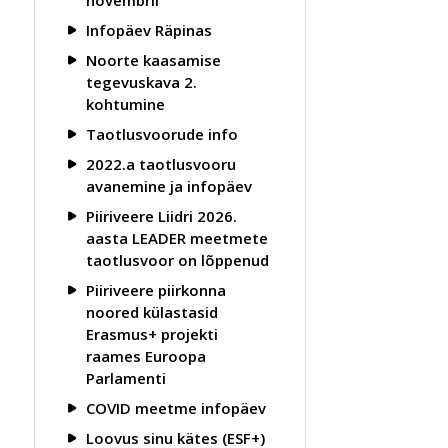
novembril
Infopäev Räpinas
Noorte kaasamise
tegevuskava 2.
kohtumine
Taotlusvoorude info
2022.a taotlusvooru
avanemine ja infopäev
Piiriveere Liidri 2026.
aasta LEADER meetmete
taotlusvoor on lõppenud
Piiriveere piirkonna
noored külastasid
Erasmus+ projekti
raames Euroopa
Parlamenti
COVID meetme infopäev
Loovus sinu kätes (ESF+)