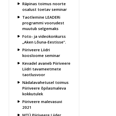
Räpinas toimus noorte
osalust toetav seminar
Taotlemine LEADERi
programmi voorudest
muutub selgemaks
Foto- ja videokonkurss
„Aken Lõuna-Eestisse“.
Piiriveere Liidri
koosloome seminar
Kevadel avaneb Piiriveere
Liidri tavameetmete
taotlusvoor
Nädalavahetusel toimus
Piiriveere õpilasmaleva
kokkutulek
Piiriveere malevasuvi
2021
MTÜ Piiriveere Liider