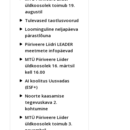
üldkoosolek toimub 19.
augustil
Tulevased taotlusvoorud
Loominguline neljapäeva
pärastlõuna
Piiriveere Liidri LEADER
meetmete infopäevad
MTÜ Piiriveere Liider
üldkoosolek 16. märtsil
kell 16.00
AI koolitus Uusvadas
(ESF+)
Noorte kaasamise
tegevuskava 2.
kohtumine
MTÜ Piiriveere Liider
üldkoosolek toimub 3.