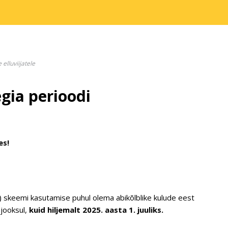
elluviijatele
egia perioodi
es!
 skeemi kasutamise puhul olema abikõlblike kulude eest
jooksul,
kuid hiljemalt 2025. aasta 1. juuliks.