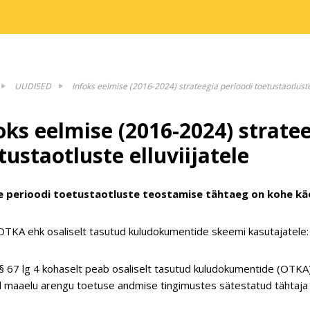
UUDISED
Infoks eelmise (2016-2024) strateegia perioodi toetustaotluste 
oks eelmise (2016-2024) strate
tustaotluste elluviijatele
e perioodi toetustaotluste teostamise tähtaeg on kohe kä
OTKA ehk osaliselt tasutud kuludokumentide skeemi kasutajatele:
 67 lg 4 kohaselt peab osaliselt tasutud kuludokumentide (OTKA)
 maaelu arengu toetuse andmise tingimustes sätestatud tähtaja 