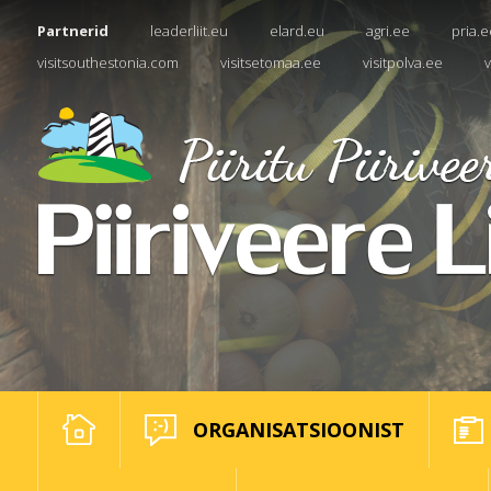
Partnerid
leaderliit.eu
elard.eu
agri.ee
pria.e
visitsouthestonia.com
visitsetomaa.ee
visitpolva.ee
v
ORGANISATSIOONIST