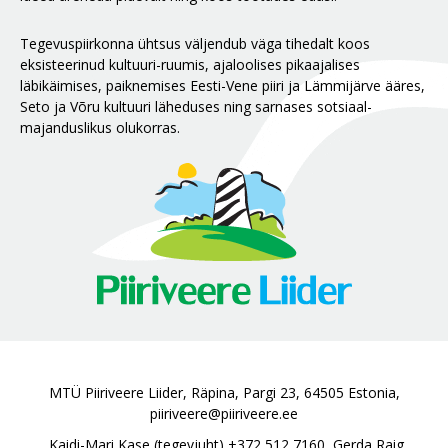
Tegevuspiirkonna ühtsus väljendub väga tihedalt koos
eksisteerinud kultuuri-ruumis, ajaloolises pikaajalises
läbikäimises, paiknemises Eesti-Vene piiri ja Lämmijärve ääres,
Seto ja Võru kultuuri läheduses ning sarnases sotsiaal-
majanduslikus olukorras.
MTÜ Piiriveere Liider, Räpina, Pargi 23, 64505 Estonia,
piiriveere@piiriveere.ee
Kaidi-Mari Kase (tegevjuht)
+372 512 7160
, Gerda Raig