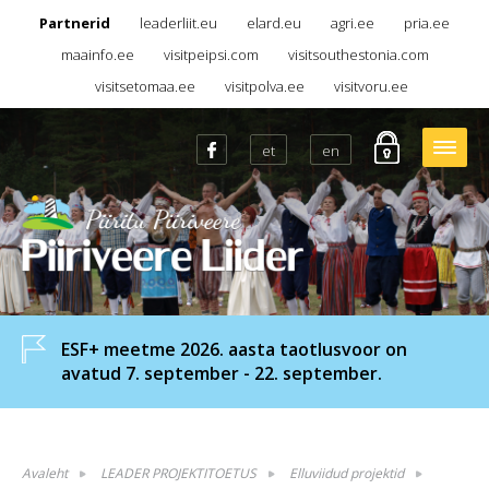
Partnerid
leaderliit.eu
elard.eu
agri.ee
pria.ee
maainfo.ee
visitpeipsi.com
visitsouthestonia.com
visitsetomaa.ee
visitpolva.ee
visitvoru.ee
et
en
ESF+ meetme 2026. aasta taotlusvoor on
avatud 7. september - 22. september.
Avaleht
LEADER PROJEKTITOETUS
Elluviidud projektid