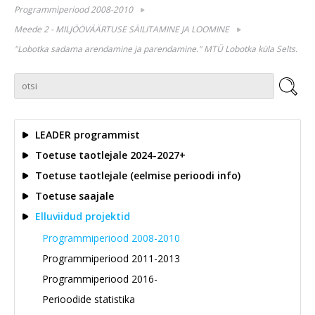
Programmiperiood 2008-2010
Meede 2 - MILJÖÖVÄÄRTUSE SÄILITAMINE JA LOOMINE
"Lobotka sadama arendamine ja parendamine." MTÜ Lobotka küla Selts.
LEADER programmist
Toetuse taotlejale 2024-2027+
Toetuse taotlejale (eelmise perioodi info)
Toetuse saajale
Elluviidud projektid
Programmiperiood 2008-2010
Programmiperiood 2011-2013
Programmiperiood 2016-
Perioodide statistika