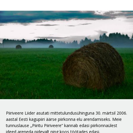
Piiriveere Liider asutati mittetulundusühinguna 30. märtsil 2006.
aastal Eesti kagupiiri äärse piirkonna elu arendamiseks. Meie
tunnuslause „Piiritu Piiriveere“ kannab edasi piirkonnaülest
ideed areneda pidevalt ning koos töötades edasi.